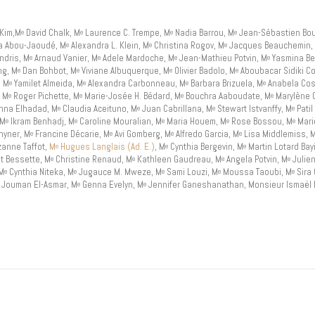
Kim,M
David Chalk, M
Laurence C. Trempe, M
Nadia Barrou, M
Jean-Sébastien Bou
e
e
e
e
a Abou-Jaoudé, M
Alexandra L. Klein, M
Christina Rogov, M
Jacques Beauchemin, Me
e
e
e
ndris, M
Arnaud Vanier, M
Adele Mardoche, M
Jean-Mathieu Potvin, M
Yasmina Be
e
e
e
e
g, M
Dan Bohbot, M
Viviane Albuquerque, M
Olivier Badolo, M
Aboubacar Sidiki Co
e
e
e
e
, M
Yamilet Almeida, M
Alexandra Carbonneau, M
Barbara Brizuela, M
Anabela Co
e
e
e
e
 M
Roger Pichette, M
Marie-Josée H. Bédard, M
Bouchra Aaboudate, M
Marylène G
e
e
e
e
na Elhadad, M
Claudia Aceituno, M
Juan Cabrillana, M
Stewart Istvanffy, M
Patil
e
e
e
e
 M
Ikram Benhadj, M
Caroline Mouralian, M
Maria Houem, M
Rose Bossou, M
Mari
e
e
e
e
e
hyner, M
Francine Décarie, M
Avi Gomberg, M
Alfredo Garcia, M
Lisa Middlemiss, 
e
e
e
e
anne Taffot,
M
Hugues Langlais (Ad. E.)
, M
Cynthia Bergevin, M
Martin Lotard Bay
e
e
e
t Bessette, M
Christine Renaud, M
Kathleen Gaudreau, M
Angela Potvin, M
Julie
e
e
e
e
 M
Cynthia Niteka, M
Jugauce M. Mweze, M
Sami Louzi, M
Moussa Taoubi, M
Sira 
e
e
e
e
e
Jouman El-Asmar, M
Genna Evelyn, M
Jennifer Ganeshanathan, Monsieur Ismaël
e
e