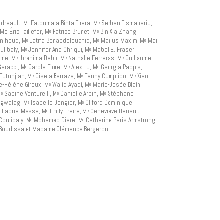
dreault, M
Fatoumata Binta Tirera, M
Serban Tismanariu,
e
e
 Éric Taillefer, M
Patrice Brunet, M
Bin Xia Zhang,
e
e
nihoud, M
Latifa Benabdelouahid, M
Marius Maxim, M
Mai
e
e
e
ulibaly, M
Jennifer Ana Chriqui, M
Mabel E. Fraser,
e
e
sme, M
Ibrahima Dabo, M
Nathalie Ferreras, M
Guillaume
e
e
e
aracci, M
Carole Fiore, M
Alex Lu, M
Georgia Pappis,
e
e
e
 Tutunjian, M
Gisela Barraza, M
Fanny Cumplido, M
Xiao
e
e
e
e-Hélène Giroux, M
Walid Ayadi, M
Marie-Josée Blain,
e
e
M
Sabine Venturelli, M
Danielle Arpin, M
Stéphane
e
e
e
igwalag, M
Isabelle Dongier, M
Cliford Dominique,
e
e
n Labrie-Masse, M
Emily Freire, M
Geneviève Henault,
e
e
Coulibaly, M
Mohamed Diare, M
Catherine Paris Armstrong,
e
e
 Boudissa et Madame Clémence Bergeron