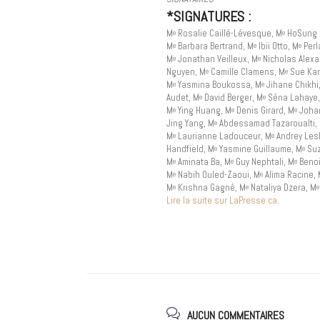
*SIGNATURES :
M
Rosalie Caillé-Lévesque, M
HoSung 
e
e
M
Barbara Bertrand, M
Ibii Otto, M
Perl
e
e
e
M
Jonathan Veilleux, M
Nicholas Alexa
e
e
Nguyen, M
Camille Clamens, M
Sue Kan
e
e
M
Yasmina Boukossa, M
Jihane Chikhi
e
e
Audet, M
David Berger, M
Séna Lahaye,
e
e
M
Ying Huang, M
Denis Girard, M
Johan
e
e
e
Jing Yang, M
Abdessamad Tazaroualti,
e
M
Laurianne Ladouceur, M
Andrey Les
e
e
Handfield, M
Yasmine Guillaume, M
Suz
e
e
M
Aminata Ba, M
Guy Nephtali, M
Benoi
e
e
e
M
Nabih Ouled-Zaoui, M
Alima Racine,
e
e
M
Krishna Gagné, M
Nataliya Dzera, M
e
e
e
Lire la suite sur LaPresse.ca
.
AUCUN COMMENTAIRES