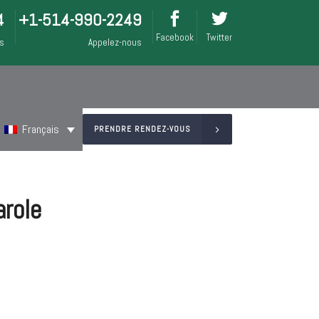
4
+1-514-990-2249
Facebook
Twitter
is
Appelez-nous
Français
PRENDRE RENDEZ-VOUS
arole