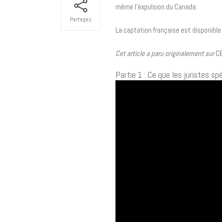
même l’expulsion du Canada.
Partagez
La captation française est disponible
Cet article a paru originalement sur
CB
Partie 1 : Ce que les juristes s