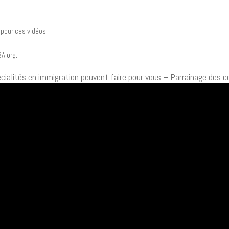
 pour ces vidéos.
A.org
.
pécialités en immigration peuvent faire pour vous – Parrainage des c