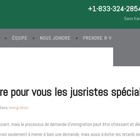
+1-833-324-285
Sans fra
ÉQUIPE
NOUS JOINDRE
PRENDRE R-V
re pour vous les jusristes spéci
dans
Immigration
ssant, mais le processus de demande d’immigration peut être stressant et déro
 non seulement à mener à bien une demande, mais aussi à éviter les retards inuti