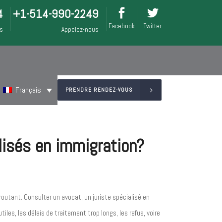
4
+1-514-990-2249
Facebook
Twitter
is
Appelez-nous
Français
PRENDRE RENDEZ-VOUS
alisés en immigration?
utant. Consulter un avocat, un juriste spécialisé en
les, les délais de traitement trop longs, les refus, voire