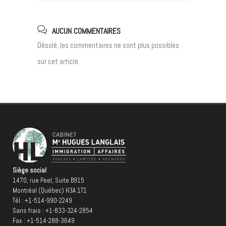
AUCUN COMMENTAIRES
Désolé, les commentaires ne sont plus possibles
sur cet article.
Siège social
1470, rue Peel, Suite B915
Montréal (Québec) H3A 1T1
Tél :
+1-514-990-2249
Sans frais :
+1-833-324-2854
Fax : +1-514-288-3649