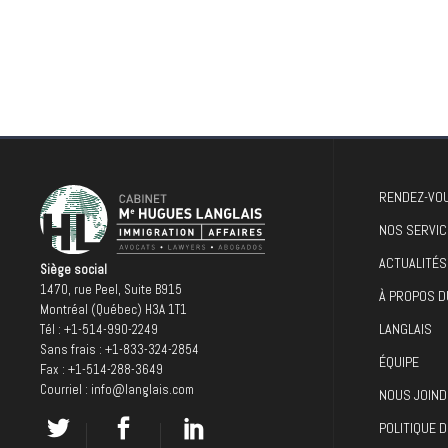
RENDEZ-VOU
NOS SERVIC
ACTUALITÉS
Siège social
1470, rue Peel, Suite B915
À PROPOS D
Montréal (Québec) H3A 1T1
LANGLAIS
Tél :
+1-514-990-2249
Sans frais :
+1-833-324-2854
ÉQUIPE
Fax : +1-514-288-3649
Courriel :
info@langlais.com
NOUS JOIND
POLITIQUE D