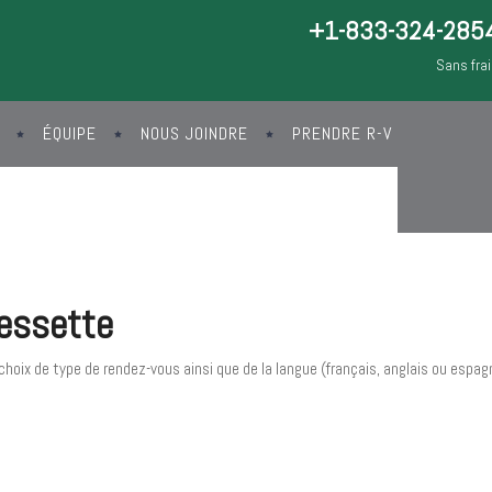
+1-833-324-285
Sans fra
ÉQUIPE
NOUS JOINDRE
PRENDRE R-V
essette
oix de type de rendez-vous ainsi que de la langue (français, anglais ou espagn